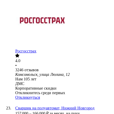
Росгосстрах
4.0
•
3246
отзывов
Комсомольск, улица Люлина, 12
Нам 105 лет
ДМС
Корпоративные скидки
Откликнитесь среди первых
Откликнуться
Сварщик на полуавтомат, Нижний Новгород
157 000
–
166 000
₽
за месяц,
на руки