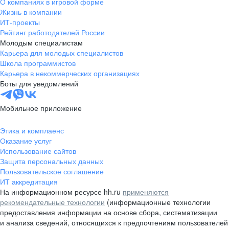
О компаниях в игровой форме
О КОМПАНИИ
для себя что-то новое и стараясь дать им мотивацию для
Жизнь в компании
профессионального роста и развития.
ИТ-проекты
Рейтинг работодателей России
Молодым специалистам
Карьера для молодых специалистов
Насыщенная корпоративная жизнь — неотъемлемая часть социальной
Школа программистов
политики «ТГК‑11», которая направлена на формирование дружеской
Карьера в некоммерческих организациях
и благоприятной атмосферы в трудовом коллективе. Творческие
СМОТРЕТЬ ВИДЕО
* по данным Ассоциации «Гидроэнергетика России»
конкурсы, фестивали, спортивные эстафеты и различные мероприятия
Боты для уведомлений
О КОМПАНИИ, О ЛЮДЯХ
от молодежного актива компании дают возможность каждому сотруднику
«ТГК‑11» реализовать свои увлечения, раскрыть творческий
или спортивный потенциал. Особое место в социальной работе
Мобильное приложение
«ТГК‑11» занимают проекты по поддержке неработающих пенсионеров
предприятия, в том числе адресная материальная помощь ветеранам
компании к знаменательным датам и праздникам.
Этика и комплаенс
Оказание услуг
Использование сайтов
Защита персональных данных
Пользовательское соглашение
ИТ аккредитация
На информационном ресурсе hh.ru
применяются
рекомендательные технологии
(информационные технологии
предоставления информации на основе сбора, систематизации
и анализа сведений, относящихся к предпочтениям пользователей