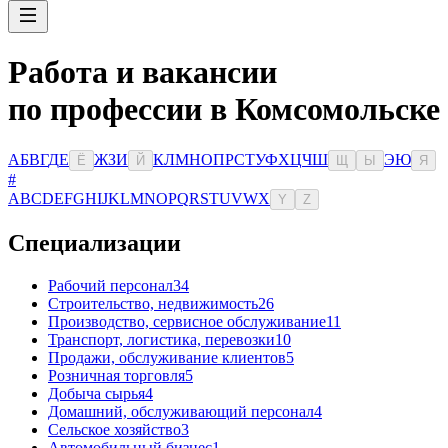
Работа и вакансии
по профессии в Комсомольске
А
Б
В
Г
Д
Е
Ж
З
И
К
Л
М
Н
О
П
Р
С
Т
У
Ф
Х
Ц
Ч
Ш
Э
Ю
Ё
Й
Щ
Ы
Я
#
A
B
C
D
E
F
G
H
I
J
K
L
M
N
O
P
Q
R
S
T
U
V
W
X
Y
Z
Специализации
Рабочий персонал
34
Строительство, недвижимость
26
Производство, сервисное обслуживание
11
Транспорт, логистика, перевозки
10
Продажи, обслуживание клиентов
5
Розничная торговля
5
Добыча сырья
4
Домашний, обслуживающий персонал
4
Сельское хозяйство
3
Автомобильный бизнес
1