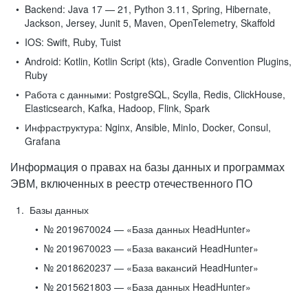
Backend:
Java 17 — 21, Python 3.11, Spring, Hibernate,
Jackson, Jersey, Junit 5, Maven, OpenTelemetry, Skaffold
IOS:
Swift, Ruby, Tuist
Android:
Kotlin, Kotlin Script (kts), Gradle Convention Plugins,
Ruby
Работа с данными:
PostgreSQL, Scylla, Redis, ClickHouse,
Elasticsearch, Kafka, Hadoop, Flink, Spark
Инфраструктура:
Nginx, Ansible, MinIo, Docker, Consul,
Grafana
Информация о правах на базы данных и программах
ЭВМ, включенных в реестр отечественного ПО
Базы данных
№ 2019670024 — «База данных HeadHunter»
№ 2019670023 — «База вакансий HeadHunter»
№ 2018620237 — «База вакансий HeadHunter»
№ 2015621803 — «База данных HeadHunter»